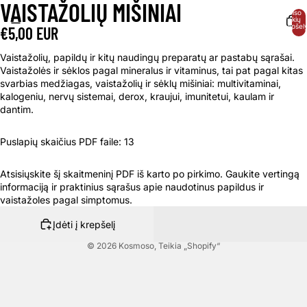
VAISTAŽOLIŲ MIŠINIAI
Iš viso
prekių
krepšely
€5,00 EUR
0
Vaistažolių, papildų ir kitų naudingų preparatų ar pastabų sąrašai.
Vaistažolės ir sėklos pagal mineralus ir vitaminus, tai pat pagal kitas
svarbias medžiagas, vaistažolių ir sėklų mišiniai: multivitaminai,
kalogeniu, nervų sistemai, derox, kraujui, imunitetui, kaulam ir
dantim.
Puslapių skaičius PDF faile: 13
Atsisiųskite šį skaitmeninį PDF iš karto po pirkimo. Gaukite vertingą
informaciją ir praktinius sąrašus apie naudotinus papildus ir
vaistažoles pagal simptomus.
Įdėti į krepšelį
© 2026
Kosmoso
, Teikia „Shopify“