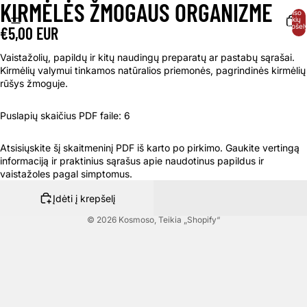
KIRMĖLĖS ŽMOGAUS ORGANIZME
Iš viso
prekių
krepšely
€5,00 EUR
0
Vaistažolių, papildų ir kitų naudingų preparatų ar pastabų sąrašai.
Kirmėlių valymui tinkamos natūralios priemonės, pagrindinės kirmėlių
rūšys žmoguje.
Puslapių skaičius PDF faile: 6
Atsisiųskite šį skaitmeninį PDF iš karto po pirkimo. Gaukite vertingą
informaciją ir praktinius sąrašus apie naudotinus papildus ir
vaistažoles pagal simptomus.
Įdėti į krepšelį
© 2026
Kosmoso
, Teikia „Shopify“